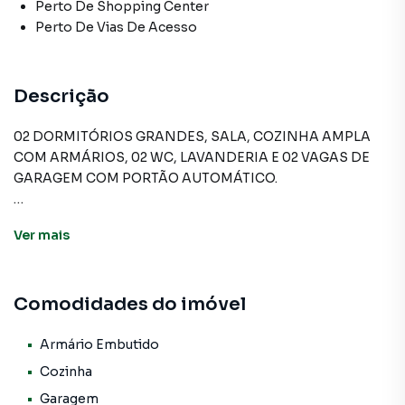
Perto De Shopping Center
Perto De Vias De Acesso
Descrição
02 DORMITÓRIOS GRANDES, SALA, COZINHA AMPLA
COM ARMÁRIOS, 02 WC, LAVANDERIA E 02 VAGAS DE
GARAGEM COM PORTÃO AUTOMÁTICO.
Ver
mais
Sobrado para Venda em região valorizada do bairro Novo
Osasco, em Osasco. Não encontrou o que procurava ou
deseja mais informações sobre Sobrado em Osasco?
Comodidades do imóvel
Entre em contato com nossa equipe pelo telefone (11)
3681-9000.
Armário Embutido
A A Bela Vista Imóveis tem mais opções de apartamentos,
Cozinha
casas residenciais e comerciais, sobrados, terrenos, lojas
Garagem