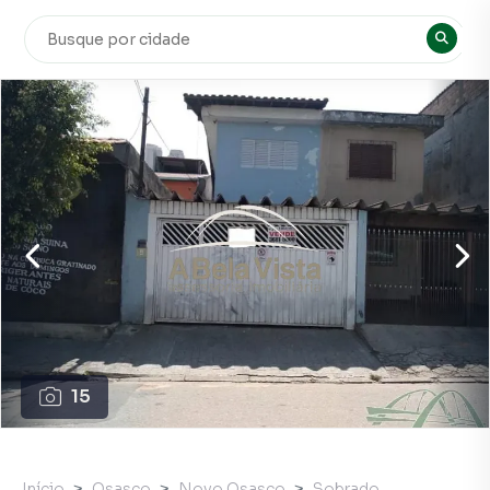
15
Início
Osasco
Novo Osasco
Sobrado