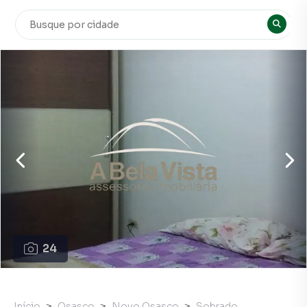
24
Início
Osasco
Novo Osasco
Sobrado