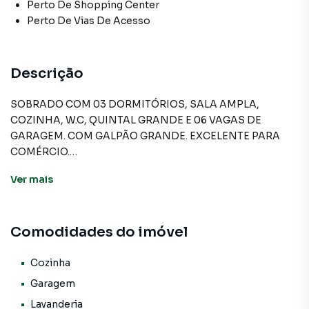
Perto De Shopping Center
Perto De Vias De Acesso
Descrição
SOBRADO COM 03 DORMITÓRIOS, SALA AMPLA,
COZINHA, W.C, QUINTAL GRANDE E 06 VAGAS DE
GARAGEM. COM GALPÃO GRANDE. EXCELENTE PARA
COMÉRCIO.
Ver
mais
Sobrado para Venda em região valorizada do bairro Jardim
das Flores, em Osasco. Não encontrou o que procurava ou
Comodidades do imóvel
deseja mais informações sobre Sobrado em Osasco?
Entre em contato com nossa equipe pelo telefone (11)
3681-9000.
Cozinha
Garagem
A A Bela Vista Imóveis tem mais opções de apartamentos,
Lavanderia