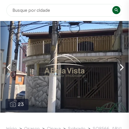
23
Início
Osasco
Cipava
Sobrado
SO8566_ABVI