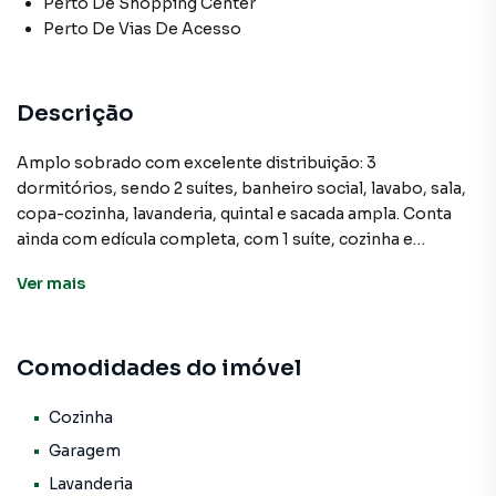
Perto De Shopping Center
Perto De Vias De Acesso
Descrição
Amplo sobrado com excelente distribuição: 3
dormitórios, sendo 2 suítes, banheiro social, lavabo, sala,
copa-cozinha, lavanderia, quintal e sacada ampla. Conta
ainda com edícula completa, com 1 suíte, cozinha e
banheiro. São ao todo 4 banheiros e 3 vagas de garagem.
Ver
mais
Ideal para famílias que buscam conforto e espaço!
Comodidades do imóvel
Sobrado para Venda em região valorizada do bairro Cipava,
em Osasco. Não encontrou o que procurava ou deseja
mais informações sobre Sobrado em Osasco? Entre em
Cozinha
contato com nossa equipe pelo telefone (11) 3681-9000.
Garagem
Lavanderia
A A Bela Vista Imóveis tem mais opções de apartamentos,