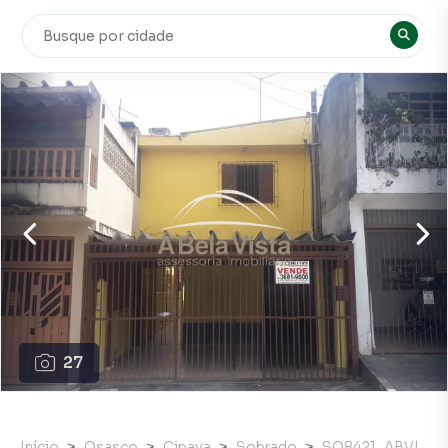
27
Início
Osasco
Cipava
Sobrado
SO8421_ABVI