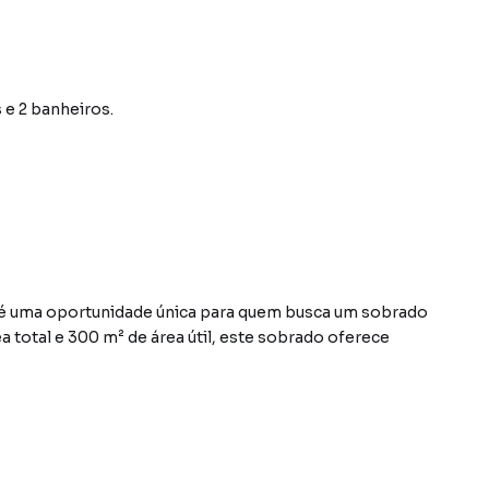
 e 2 banheiros.
, é uma oportunidade única para quem busca um sobrado
 total e 300 m² de área útil, este sobrado oferece
te, e 2 salas, proporcionando conforto e versatilidade.
etário, o que significa que é uma excelente opção para
valor de venda de R$ 750.000, este sobrado representa