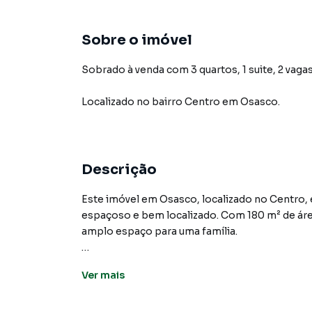
Sobre o imóvel
Sobrado à venda com 3 quartos, 1 suite, 2 vagas
Localizado
no bairro Centro
em Osasco
.
Descrição
Este imóvel em Osasco, localizado no Centro
espaçoso e bem localizado. Com 180 m² de área
amplo espaço para uma família.
A propriedade conta com 3 quartos, sendo 1 suí
Ver
mais
Atualmente, o imóvel está ocupado pelo propri
quem deseja ter sua própria moradia. Com um 
um investimento sólido.