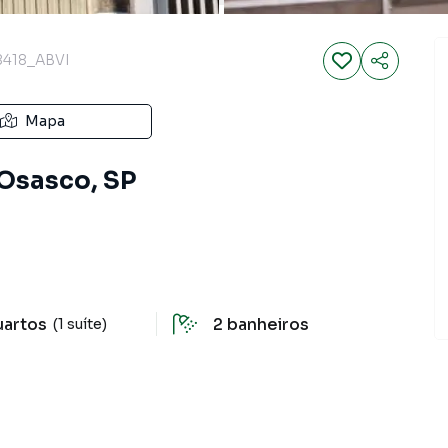
418_ABVI
Mapa
 Osasco, SP
uartos
2
banheiros
(1 suíte)