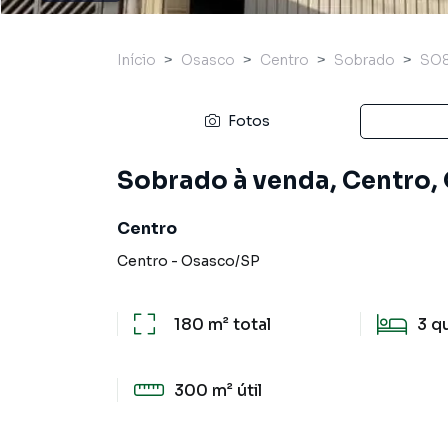
Início
Osasco
Centro
Sobrado
SO8
Fotos
Sobrado à venda, Centro,
Centro
Centro
-
Osasco
/
SP
180 m²
total
3
q
300 m²
útil