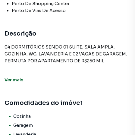
Perto De Shopping Center
Perto De Vias De Acesso
Descrição
04 DORMITÓRIOS SENDO 01 SUITE, SALA AMPLA,
COZINHA, WC, LAVANDERIA E 02 VAGAS DE GARAGEM.
PERMUTA POR APARTAMENTO DE R$250 MIL
Ver
mais
Sobrado para Venda em região valorizada do bairro
Bussocaba, em Osasco. Não encontrou o que procurava ou
deseja mais informações sobre Sobrado em Osasco?
Comodidades do imóvel
Entre em contato com nossa equipe pelo telefone (11)
3681-9000.
Cozinha
A A Bela Vista Imóveis tem mais opções de apartamentos,
Garagem
casas residenciais e comerciais, sobrados, terrenos, lojas
Lavanderia