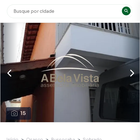
15
Início
Osasco
Bussocaba
Sobrado