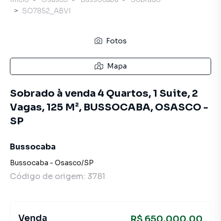
SO7852_ABVI
Fotos
Mapa
Sobrado à venda 4 Quartos, 1 Suite, 2
Vagas, 125 M², BUSSOCABA, OSASCO -
SP
Bussocaba
Bussocaba
-
Osasco
/
SP
Código de origem:
3781
Venda
R$ 650.000,00