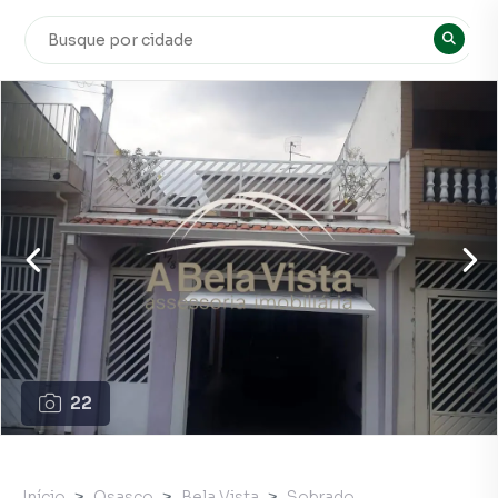
22
Início
Osasco
Bela Vista
Sobrado