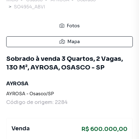
SO4954_ABVI
Fotos
Mapa
Sobrado à venda 3 Quartos, 2 Vagas,
130 M², AYROSA, OSASCO - SP
AYROSA
AYROSA
-
Osasco
/
SP
Código de origem:
2284
Venda
R$ 600.000,00