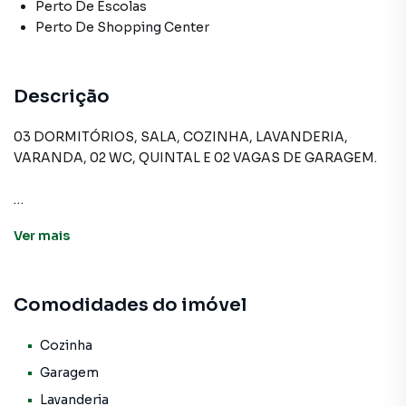
Perto De Escolas
Perto De Shopping Center
Descrição
03 DORMITÓRIOS, SALA, COZINHA, LAVANDERIA,
VARANDA, 02 WC, QUINTAL E 02 VAGAS DE GARAGEM.
Sobrado para Venda em região valorizada do bairro
Ver
mais
AYROSA, em Osasco. Não encontrou o que procurava ou
deseja mais informações sobre Sobrado em Osasco?
Entre em contato com nossa equipe pelo telefone (11)
Comodidades do imóvel
3681-9000.
A A Bela Vista Imóveis tem mais opções de apartamentos,
Cozinha
casas residenciais e comerciais, sobrados, terrenos, lojas
Garagem
e barracões para venda ou locação, além de
Lavanderia