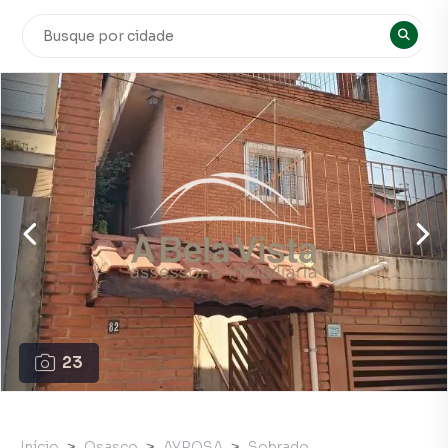
23
Início
Osasco
AYROSA
Sobrado