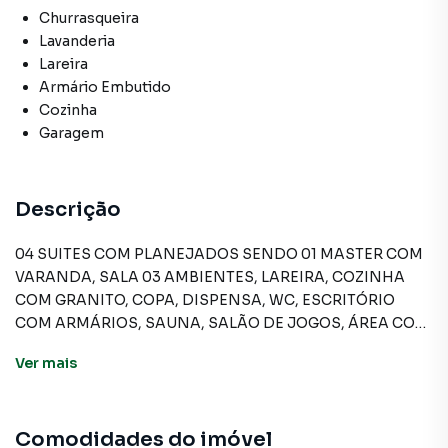
Churrasqueira
Lavanderia
Lareira
Armário Embutido
Cozinha
Garagem
Descrição
04 SUITES COM PLANEJADOS SENDO 01 MASTER COM
VARANDA, SALA 03 AMBIENTES, LAREIRA, COZINHA
COM GRANITO, COPA, DISPENSA, WC, ESCRITÓRIO
COM ARMÁRIOS, SAUNA, SALÃO DE JOGOS, ÁREA COM
CHURRASQUEIRA, PISCINA, DEPENDÊNCIA DE
Ver
mais
EMPREGADA, LAVANDERIA E 04 VAGAS DE GARAGEM.
Comodidades do imóvel
Sobrado para Venda em região valorizada do bairro