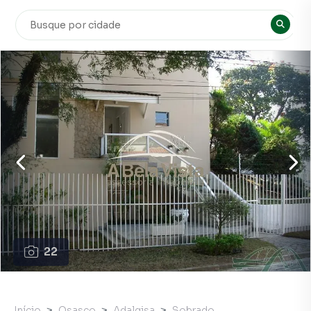
22
Início
Osasco
Adalgisa
Sobrado