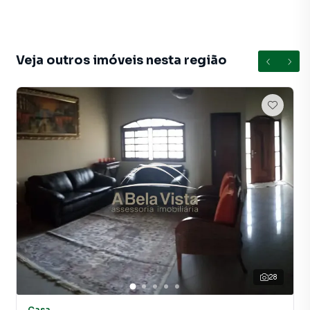
simplificar a relação de proprietários, inquilinos e
compradores com o mercado imobiliário.
Anuncie seu imóvel! É fácil, rápido e gratuito! A A Bela Vista
Veja outros imóveis nesta região
Imóveis é uma imobiliária digital com imóveis em diversas
cidades do Brasil, incluindo Osasco.
Na A Bela Vista Imóveis você consegue vender ou alugar
seu imóvel muito mais rápido do que em imobiliárias
tradicionais. Já vendemos e locamos diversos imóveis em
Osasco, especialmente em Adalgisa. Isso porque temos
uma equipe de marketing digital focada em produzir
campanhas específicas para Osasco, o que aumenta muito
o número de contatos interessados e tendo como
consequência uma maior chance de vender ou alugar seu
imóvel mais rápido. Contamos também com um time de
programadores, corretores treinados e uma central de
atendimento preparada para atender proprietários e
28
inquilinos.
Casa