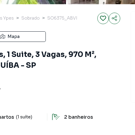
os Ypes
Sobrado
SO6375_ABVI
Mapa
 1 Suite, 3 Vagas, 970 M²,
ÍBA - SP
P
uartos
2
banheiros
(1 suíte)