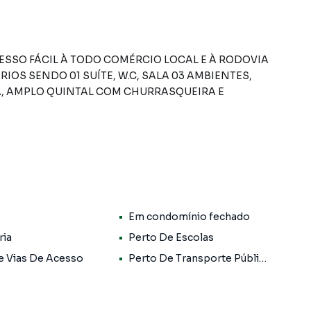
SSO FÁCIL À TODO COMÉRCIO LOCAL E À RODOVIA
OS SENDO 01 SUÍTE, W.C, SALA 03 AMBIENTES,
, AMPLO QUINTAL COM CHURRASQUEIRA E
irro Chacara Santa Lucia dos Ypes, em Carapicuíba.
s informações sobre Sobrado em Carapicuíba? Entre
1) 3681-9000.
Em condomínio fechado
artamentos, casas residenciais e comerciais, sobrados,
ocação, além de empreendimentos em construção ou
ria
Perto De Escolas
 dos Ypes e em outras regiões de Carapicuíba. Aqui você
e Vias De Acesso
Perto De Transporte Público
 imóvel que mais combina com seu estilo de vida.
, com segurança e tranquilidade. Na A Bela Vista