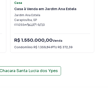
Casa
Ca
Casa à Venda em Jardim Ana Estela
Cas
Cot
Jardim Ana Estela
Chá
Carapicuíba
,
SP
Car
255
m²
3
5
3
R$ 1.550.000,00
R$
Venda
Condomínio
R$ 1.359,84
·
IPTU
R$ 372,39
Con
Chacara Santa Lucia dos Ypes