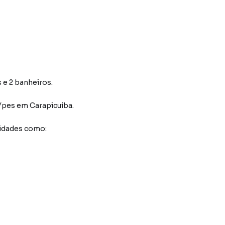
 e 2 banheiros.
 Ypes
em Carapicuíba
.
idades como: