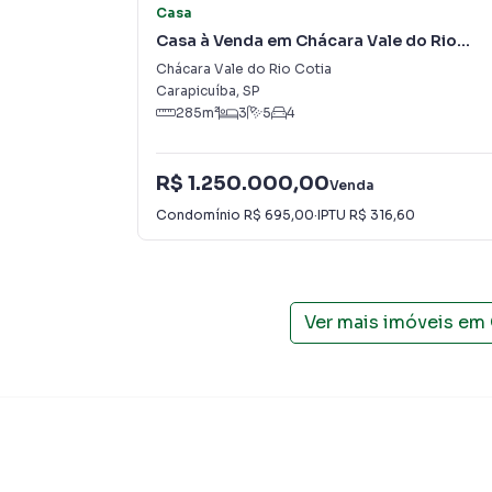
Casa
Casa à Venda em Chácara Vale do Rio
Cotia
Chácara Vale do Rio Cotia
Carapicuíba
,
SP
285
m²
3
5
4
R$ 1.250.000,00
Venda
Condomínio
R$ 695,00
·
IPTU
R$ 316,60
Ver mais imóveis em