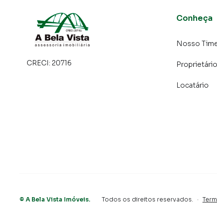
Conheça
Nosso Tim
CRECI:
20716
Proprietári
Locatário
©
A Bela Vista Imóveis
.
Todos os direitos reservados.
·
Term