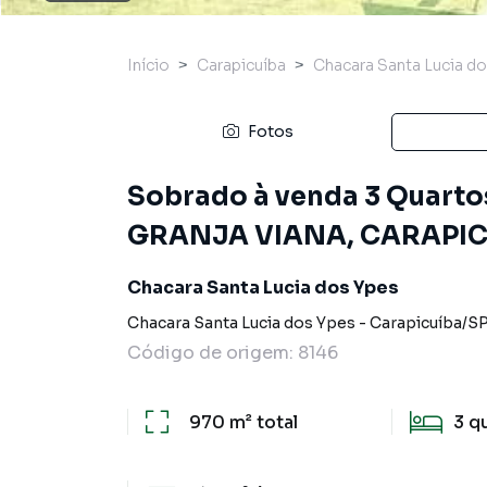
Início
Carapicuíba
Chacara Santa Lucia d
Fotos
Sobrado à venda 3 Quartos,
GRANJA VIANA, CARAPICU
Chacara Santa Lucia dos Ypes
Chacara Santa Lucia dos Ypes
-
Carapicuíba
/
S
Código de origem:
8146
970 m²
total
3
q