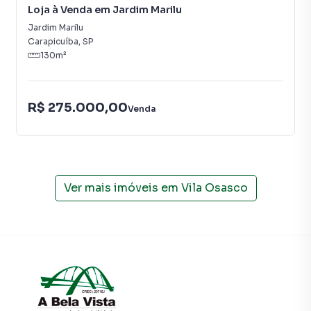
Loja à Venda em Jardim Marilu
consequência uma maior chance de vender ou alugar seu
Jardim Marilu
imóvel mais rápido. Contamos também com um time de
Carapicuíba
,
SP
programadores, corretores treinados e uma central de
130
m²
atendimento preparada para atender proprietários e
inquilinos.
R$ 275.000,00
Venda
Ver mais imóveis em
Vila Osasco