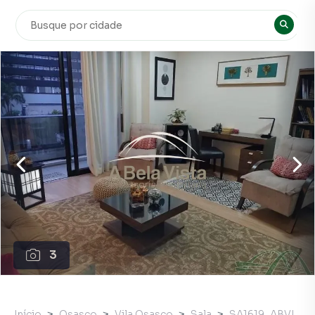
3
Início
Osasco
Vila Osasco
Sala
SA1619_ABVI