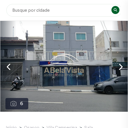
6
Início
Osasco
Vila Campesina
Sala