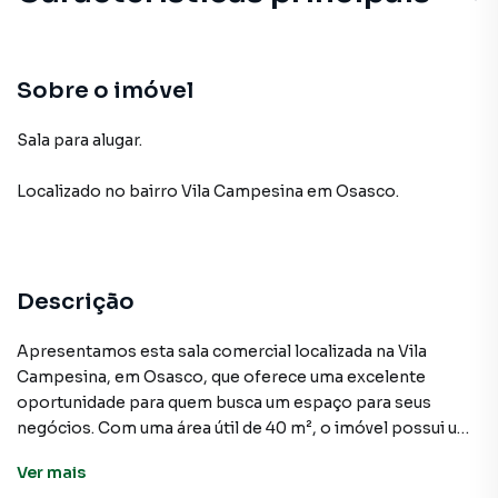
Sobre o imóvel
Sala para alugar.
Localizado
no bairro Vila Campesina
em Osasco
.
Descrição
Apresentamos esta sala comercial localizada na Vila
Campesina, em Osasco, que oferece uma excelente
oportunidade para quem busca um espaço para seus
negócios. Com uma área útil de 40 m², o imóvel possui uma
planta flexível, que pode ser adaptada de acordo com as
Ver
mais
suas necessidades.