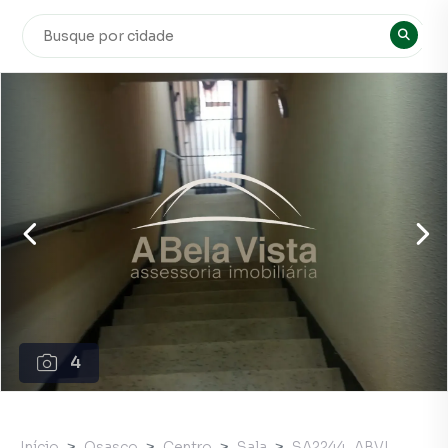
4
Início
Osasco
Centro
Sala
SA2244_ABVI