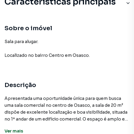
Características principais
Sobre o imóvel
Sala para alugar.
Localizado
no bairro Centro
em Osasco
.
Descrição
Apresentada uma oportunidade única para quem busca
uma sala comercial no centro de Osasco, a sala de 20 m²
dispõe de excelente localização e boa visibilidade, situada
no 1º andar de um edifício comercial. O espaço é amplo e
bem iluminado, contando com banheiros feminino e
Ver
mais
masculino de uso coletivo.