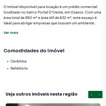
O imóvel disponível para locação é um prédio comercial
localizado no bairro Portal D'Oeste, em Osasco. Com uma
área total de 850 m² e área útil de 632 m², este espaço é
ideal para abrigar empresas que buscam um ambiente
amplo e funcional para suas atividades.
Ver
mais
A propriedade conta com 10 salas, permitindo a
acomodação de diversos setores ou departamentos. Além
Comodidades do imóvel
disso, possui um refeitório, proporcionando aos
colaboradores um local adequado para refeições e
descanso. O piso é revestido com cerâmica, garantindo um
Cerâmica
aspecto moderno e de fácil manutenção.
Refeitório
Atualmente, o imóvel encontra-se desocupado,
oferecendo uma oportunidade única para empresas que
desejam iniciar ou expandir suas operações em uma
Veja outros imóveis nesta região
região estratégica. A localização privilegiada do Portal
D'Oeste, com fácil acesso a importantes vias de
circulação, torna este prédio uma opção atraente para