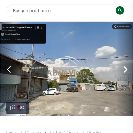
10
Início
Osasco
Portal D'Oeste
Prédio