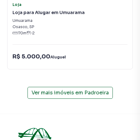
Loja
empreendimentos em construção ou lançamentos na
Loja para Alugar em Umuarama
planta em Padroeira e em outras regiões de Osasco. Aqui
você encontra milhares de ofertas para encontrar o imóvel
Umuarama
que mais combina com seu estilo de vida.
Osasco
,
SP
70
m²
2
Negocie seu imóvel de forma totalmente online, com
segurança e tranquilidade. Na A Bela Vista Imóveis você
R$ 5.000,00
consegue comprar ou alugar um imóvel em Osasco
Aluguel
mesmo não estando na cidade e com a praticidade de
fazer tudo online, direto do seu computador ou
smartphone. Nós criamos soluções inovadoras para
simplificar a relação de proprietários, inquilinos e
compradores com o mercado imobiliário.
Ver mais imóveis em
Padroeira
Anuncie seu imóvel! É fácil, rápido e gratuito! A A Bela Vista
Imóveis é uma imobiliária digital com imóveis em diversas
cidades do Brasil, incluindo Osasco.
Na A Bela Vista Imóveis você consegue vender ou alugar