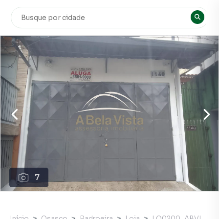
7
Início
Osasco
Padroeira
Loja
LO0200_ABVI