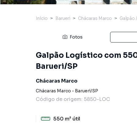
Início
Barueri
Chácaras Marco
Galpão 
Fotos
Galpão Logístico com 550
Barueri/SP
Chácaras Marco
Chácaras Marco
-
Barueri
/
SP
Código de origem:
5850-LOC
550 m²
útil