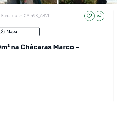
/ Barracão
GA1498_ABVI
Mapa
m² na Chácaras Marco –