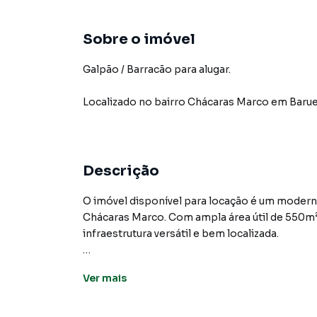
Sobre o imóvel
Galpão / Barracão para alugar.
Localizado
no bairro Chácaras Marco
em Barue
Descrição
O imóvel disponível para locação é um moderno
Chácaras Marco. Com ampla área útil de 550m
infraestrutura versátil e bem localizada.
A estrutura do galpão foi projetada para aten
Ver
mais
pé-direito elevado e acesso facilitado por por
próxima às principais rodovias da região, com
circulação de veículos e cargas.