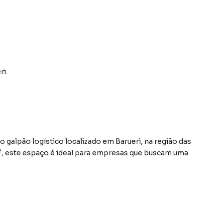
ri
.
 galpão logístico localizado em Barueri, na região das
², este espaço é ideal para empresas que buscam uma
der as necessidades de logística e armazenagem, com
tões de grande porte. Sua localização privilegiada
o a Rodovia Anhanguera, permite fácil acesso e rápida