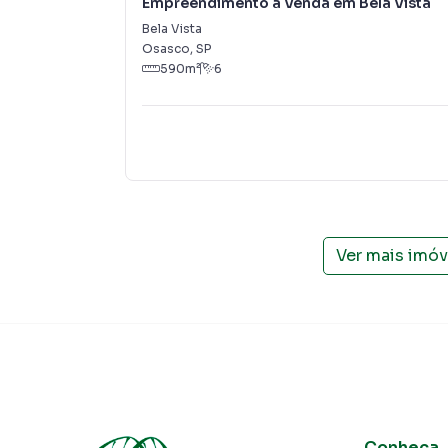
Empreendimento à Venda em Bela Vista
Bela Vista
Osasco
,
SP
590
m²
6
Ver mais imó
Conheça