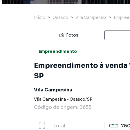
Início
Osasco
Vila Campesina
Empree
Fotos
Empreendimento
Empreendimento à venda
SP
Vila Campesina
Vila Campesina
-
Osasco
/
SP
Código de origem:
9655
-
total
750