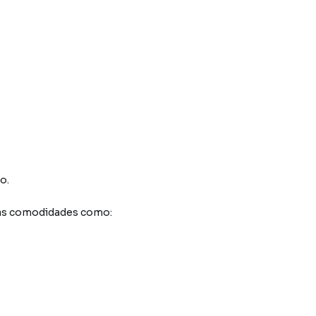
co
.
sas comodidades como: