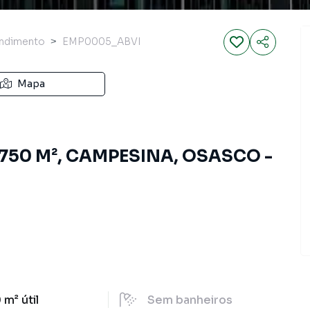
ndimento
EMP0005_ABVI
Mapa
 750 M², CAMPESINA, OSASCO -
 m²
útil
Sem
banheiros