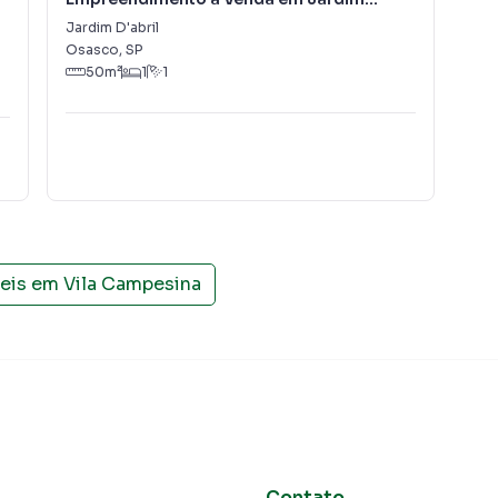
D'abril
Jardim D'abril
Vil
Osasco
,
SP
Osa
50
m²
1
1
veis em
Vila Campesina
Contato