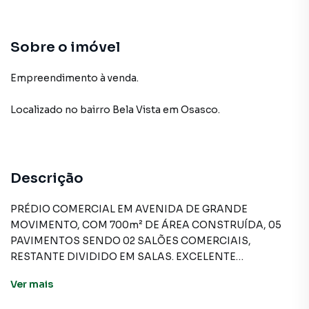
Sobre o imóvel
Empreendimento à venda.
Localizado
no bairro Bela Vista
em Osasco
.
Descrição
PRÉDIO COMERCIAL EM AVENIDA DE GRANDE
MOVIMENTO, COM 700m² DE ÁREA CONSTRUÍDA, 05
PAVIMENTOS SENDO 02 SALÕES COMERCIAIS,
RESTANTE DIVIDIDO EM SALAS. EXCELENTE
LOCALIZAÇÃO, AO LADO DE BANCOS E COMÉRCIOS EM
Ver
mais
GERAL.