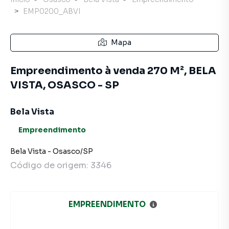
EMP0200_ABVI
Mapa
Empreendimento à venda 270 M², BELA
VISTA, OSASCO - SP
Bela Vista
Empreendimento
Bela Vista
-
Osasco
/
SP
Código de origem:
3346
EMPREENDIMENTO