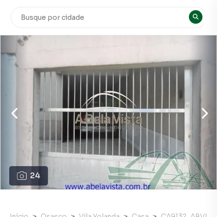
24
Início
Osasco
Vila Yolanda
Casa
CA9132_ABVI