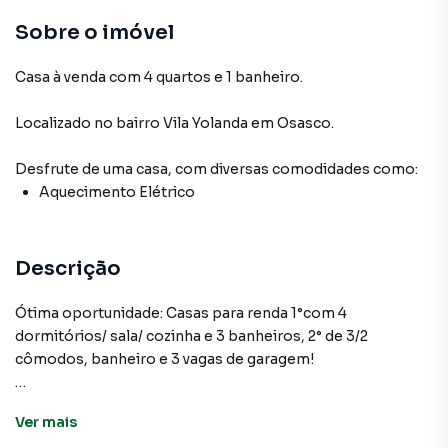
Sobre o imóvel
Casa à venda com 4 quartos e 1 banheiro.
Localizado
no bairro Vila Yolanda
em Osasco
.
Desfrute de
uma casa
, com diversas comodidades como:
Aquecimento Elétrico
Descrição
Ótima oportunidade: Casas para renda 1°com 4
dormitórios/ sala/ cozinha e 3 banheiros, 2° de 3/2
cômodos, banheiro e 3 vagas de garagem!
Ver
mais
Casa para Venda em região valorizada do bairro Vila