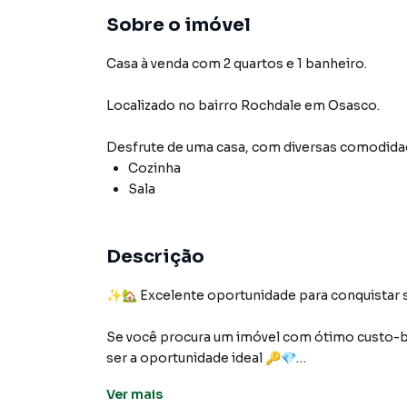
Sobre o imóvel
Casa à venda com 2 quartos e 1 banheiro.
Localizado
no bairro Rochdale
em Osasco
.
Desfrute de
uma casa
, com diversas comodid
Cozinha
Sala
Descrição
✨🏡 Excelente oportunidade para conquistar 
Se você procura um imóvel com ótimo custo-be
ser a oportunidade ideal 🔑💎
Ver
mais
🛏️ 2 dormitórios espaçosos