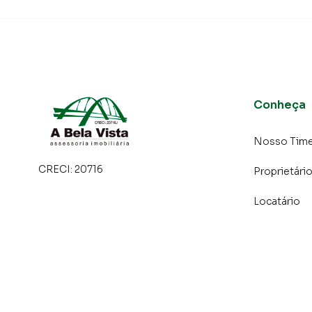
um time de programadores, corretores treina
atender proprietários e inquilinos.
Conheça
Nosso Tim
CRECI:
20716
Proprietári
Locatário