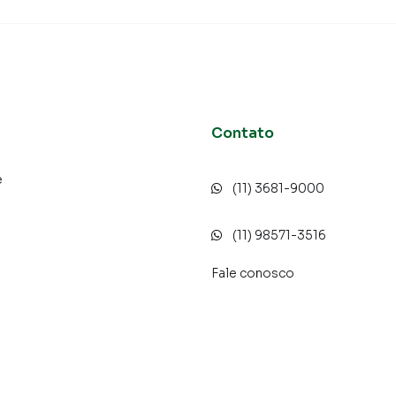
dos e uma central de atendimento preparada para
Contato
e
(11) 3681-9000
o
(11) 98571-3516
Fale conosco