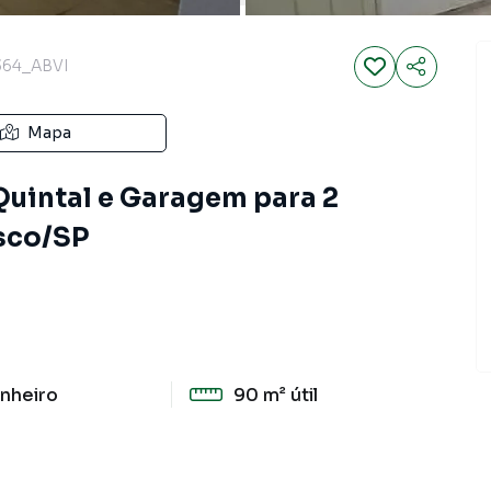
64_ABVI
Mapa
Quintal e Garagem para 2
sco/SP
nheiro
90 m²
útil