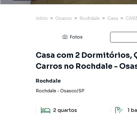
Início
Osasco
Rochdale
Casa
CA93
Fotos
Casa com 2 Dormitórios, 
Carros no Rochdale - Osa
Rochdale
Rochdale
-
Osasco
/
SP
2
quartos
1
ba