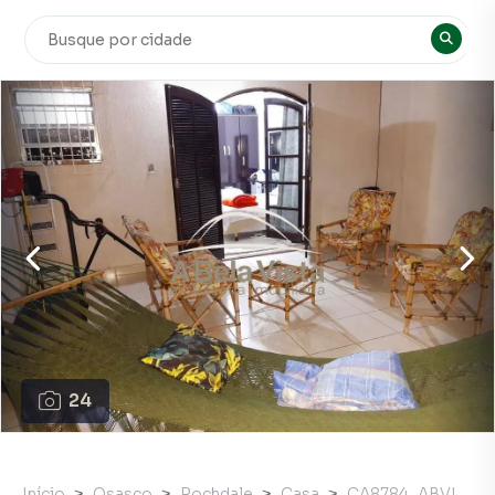
24
Início
Osasco
Rochdale
Casa
CA8784_ABVI