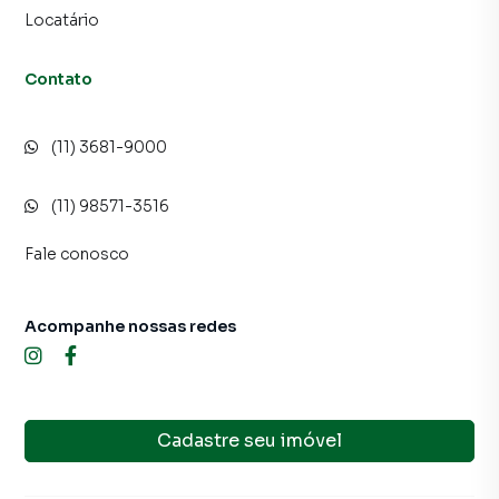
imóvel mais rápido. Contamos também com um time de
Locatário
programadores, corretores treinados e uma central de
atendimento preparada para atender proprietários e
Contato
inquilinos.
(11) 3681-9000
(11) 98571-3516
Fale conosco
Acompanhe nossas redes
Cadastre seu imóvel