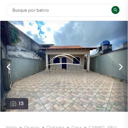
13
Início
Osasco
Quitaúna
Casa
CA8867_ABVI