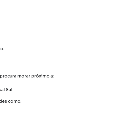
o.
 procura morar próximo a:
al Sul
ades como: