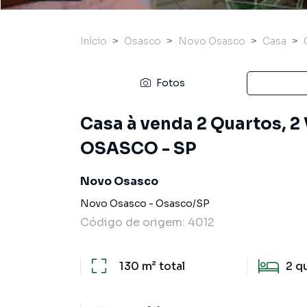
Início
Osasco
Novo Osasco
Casa
Fotos
Casa à venda 2 Quartos, 
OSASCO - SP
Novo Osasco
Novo Osasco
-
Osasco
/
SP
Código de origem:
4012
130 m²
total
2
q