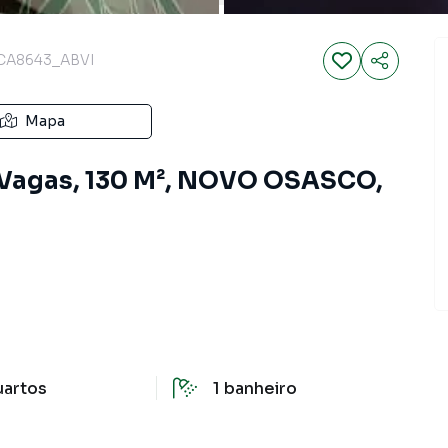
CA8643_ABVI
Mapa
2 Vagas, 130 M², NOVO OSASCO,
uartos
1
banheiro