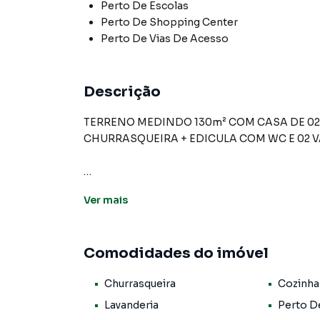
Perto De Escolas
Perto De Shopping Center
Perto De Vias De Acesso
Descrição
TERRENO MEDINDO 130m² COM CASA DE 02 
CHURRASQUEIRA + EDICULA COM WC E 02 
Casa para Venda em região valorizada do bai
Ver
mais
procurava ou deseja mais informações sobre
pelo telefone (11) 3681-9000.
Comodidades do imóvel
A A Bela Vista Imóveis tem mais opções de ap
terrenos, lojas e barracões para venda ou l
Churrasqueira
Cozinha
lançamentos na planta em Novo Osasco e em o
de ofertas para encontrar o imóvel que mais c
Lavanderia
Perto D