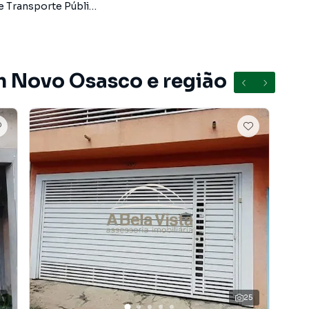
 Transporte Público
, com segurança e tranquilidade. Na A Bela Vista
 imóvel em Osasco mesmo não estando na cidade e com
o seu computador ou smartphone. Nós criamos soluções
rietários, inquilinos e compradores com o mercado
m Novo Osasco e região
A A Bela Vista Imóveis é uma imobiliária digital com
do Osasco.
 ou alugar seu imóvel muito mais rápido do que em
amos diversos imóveis em Osasco, especialmente em
e marketing digital focada em produzir campanhas
o o número de contatos interessados e tendo como
 alugar seu imóvel mais rápido. Contamos também com
dos e uma central de atendimento preparada para
25