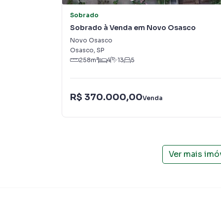
Sobrado
Sobrado à Venda em Novo Osasco
Novo Osasco
Osasco
,
SP
258
m²
4
13
5
R$ 370.000,00
Venda
Ver mais imó