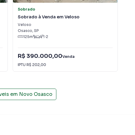
Sobrado
Ca
Sobrado à Venda em Veloso
Ca
Veloso
Nov
Osasco
,
SP
Osa
125
m²
4
2
R$ 390.000,00
R$
Venda
IPTU
R$ 202,00
IPT
veis em
Novo Osasco