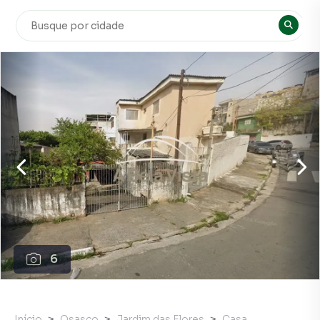
6
Início
Osasco
Jardim das Flores
Casa