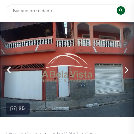
25
Início
Osasco
Jardim D'Abril
Casa