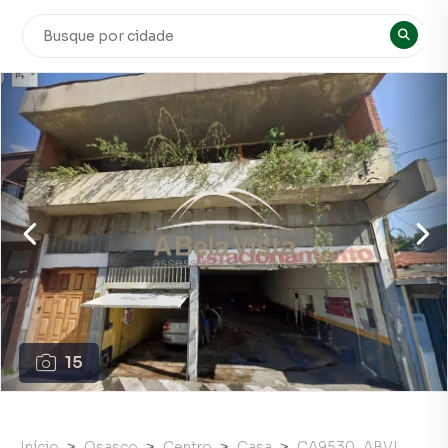
15
Início
Osasco
Centro
Casa
CA9530_ABVI