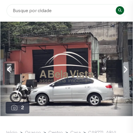
2
Início
Osasco
Centro
Casa
CA8771_ABVI