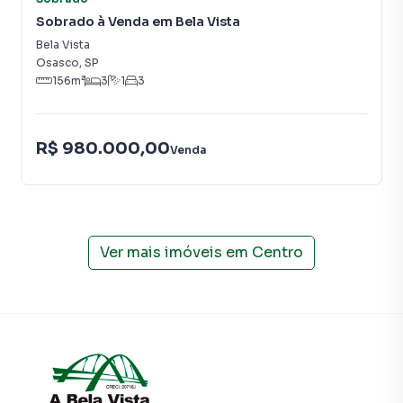
Sobrado à Venda em Bela Vista
Anuncie seu imóvel! É fácil, rápido e gratuito! A A Bela Vista
Imóveis é uma imobiliária digital com imóveis em diversas
Bela Vista
cidades do Brasil, incluindo Osasco.
Osasco
,
SP
156
m²
3
1
3
Na A Bela Vista Imóveis você consegue vender ou alugar
seu imóvel muito mais rápido do que em imobiliárias
R$ 980.000,00
tradicionais. Já vendemos e locamos diversos imóveis em
Venda
Osasco, especialmente em Centro. Isso porque temos
uma equipe de marketing digital focada em produzir
campanhas específicas para Osasco, o que aumenta muito
o número de contatos interessados e tendo como
consequência uma maior chance de vender ou alugar seu
Ver mais imóveis em
Centro
imóvel mais rápido. Contamos também com um time de
programadores, corretores treinados e uma central de
atendimento preparada para atender proprietários e
inquilinos.