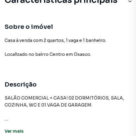
Sobre o imóvel
Casa à venda com 2 quartos, 1 vaga e 1 banheiro.
Localizado
no bairro Centro
em Osasco
.
Descrição
SALÃO COMERCIAL + CASA! 02 DORMITÓRIOS, SALA,
COZINHA, WC E 01 VAGA DE GARAGEM.
Casa para Venda em região valorizada do bairro Centro,
Ver
mais
em Osasco. Não encontrou o que procurava ou deseja