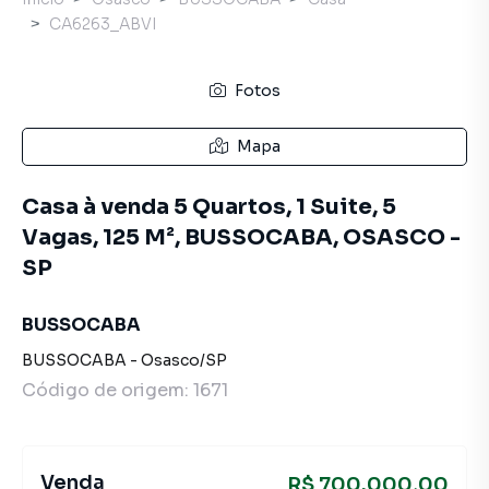
CA6263_ABVI
Fotos
Mapa
Casa à venda 5 Quartos, 1 Suite, 5
Vagas, 125 M², BUSSOCABA, OSASCO -
SP
BUSSOCABA
BUSSOCABA
-
Osasco
/
SP
Código de origem:
1671
Venda
R$ 700.000,00