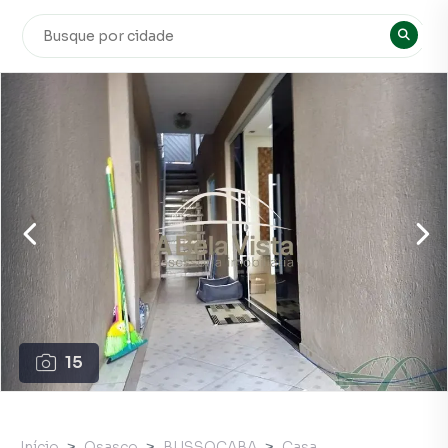
15
Início
Osasco
BUSSOCABA
Casa