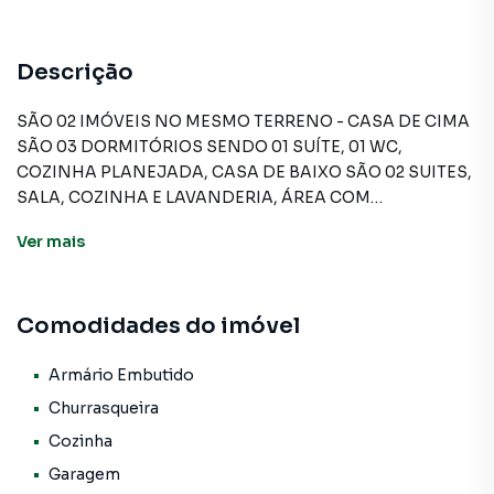
Descrição
SÃO 02 IMÓVEIS NO MESMO TERRENO - CASA DE CIMA
SÃO 03 DORMITÓRIOS SENDO 01 SUÍTE, 01 WC,
COZINHA PLANEJADA, CASA DE BAIXO SÃO 02 SUITES,
SALA, COZINHA E LAVANDERIA, ÁREA COM
CHURRASQUEIRA FECHADA EM VIDRO, TUDO EM
Ver
mais
ÓTIMO ACABAMENTO COM 05 VAGAS DE GARAGEM.
Comodidades do imóvel
Casa para Venda em região valorizada do bairro
BUSSOCABA, em Osasco. Não encontrou o que procurava
ou deseja mais informações sobre Casa em Osasco? Entre
Armário Embutido
em contato com nossa equipe pelo telefone (11) 3681-
Churrasqueira
9000.
Cozinha
Garagem
A A Bela Vista Imóveis tem mais opções de apartamentos,