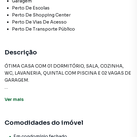
Garagem
Perto De Escolas
Perto De Shopping Center
Perto De Vias De Acesso
Perto De Transporte Público
Descrição
ÓTIMA CASA COM 01 DORMITÓRIO, SALA, COZINHA,
WC, LAVANERIA, QUINTAL COM PISCINA E 02 VAGAS DE
GARAGEM.
Ver
mais
Casa para Venda em região valorizada do bairro CAUCAIA
DO ALTO, em Cotia. Não encontrou o que procurava ou
deseja mais informações sobre Casa em Cotia? Entre em
Comodidades do imóvel
contato com nossa equipe pelo telefone (11) 3681-9000.
A A Bela Vista Imóveis tem mais opções de apartamentos,
Em condomínio fechado