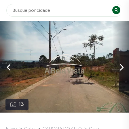
13
Início
Cotia
CAUCAIA DO ALTO
Casa