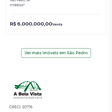
São Paulo
,
SP
programadores, corretores treinados e uma central de
980
m²
atendimento preparada para atender proprietários e
inquilinos.
R$ 6.000.000,00
Venda
Ver mais imóveis em
São Pedro
CRECI:
20716