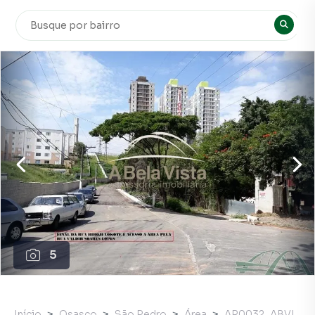
5
Início
Osasco
São Pedro
Área
AR0032_ABVI