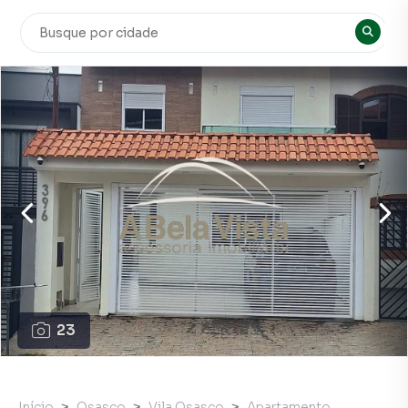
23
Início
Osasco
Vila Osasco
Apartamento