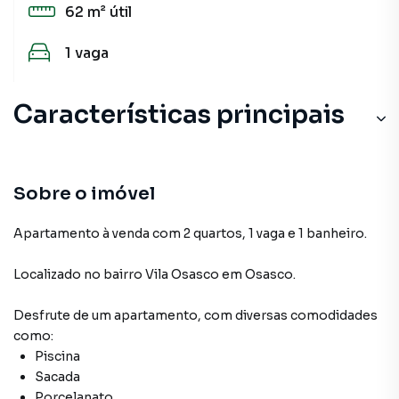
62 m²
útil
1
vaga
Características principais
Armário no Quarto
Piscina
Sobre o imóvel
Churrasqueira
Apartamento à venda com 2 quartos, 1 vaga e 1 banheiro.
Cozinha
Localizado
no bairro Vila Osasco
em Osasco
.
Sala de Academia
Desfrute de
um apartamento
, com diversas comodidades
como:
Piscina
Sacada
Porcelanato