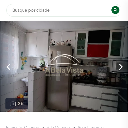
28
Início
Osasco
Vila Osasco
Apartamento