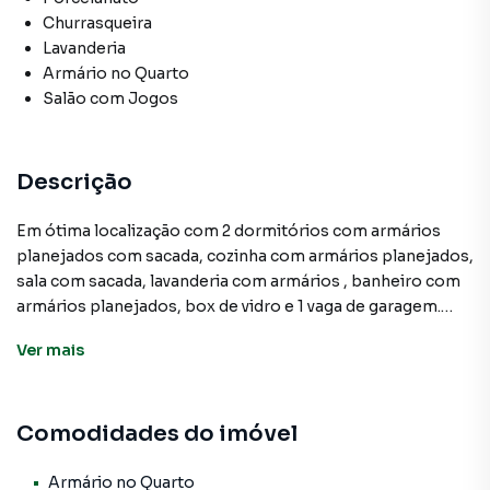
Churrasqueira
Lavanderia
Armário no Quarto
Salão com Jogos
Descrição
Em ótima localização com 2 dormitórios com armários
planejados com sacada, cozinha com armários planejados,
sala com sacada, lavanderia com armários , banheiro com
armários planejados, box de vidro e 1 vaga de garagem.
Ver
mais
Apartamento para Venda em região valorizada do bairro
Vila Osasco, em Osasco. Não encontrou o que procurava
Comodidades do imóvel
ou deseja mais informações sobre Apartamento em
Osasco? Entre em contato com nossa equipe pelo
telefone (11) 3681-9000.
Armário no Quarto