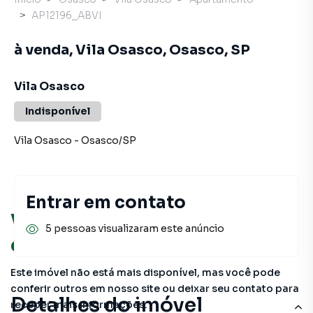
AP12196_ABVI
à venda, Vila Osasco, Osasco, SP
Vila Osasco
Indisponível
Vila Osasco
-
Osasco
/
SP
Entrar em contato
Você pode encontrar novas
5 pessoas visualizaram este anúncio
oportunidades!
Este imóvel não está mais disponível, mas você pode
conferir outros em nosso site ou deixar seu contato para
Detalhes do imóvel
receber mais informações.