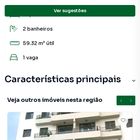
Ver sugestões
2
quartos
2
banheiros
59.32 m²
útil
1
vaga
Características principais
Veja outros imóveis nesta região