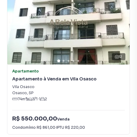
12
Apartamento
Apartamento à Venda em Vila Osasco
Vila Osasco
Osasco
,
SP
74
m²
3
1
2
R$ 550.000,00
Venda
Condomínio
R$ 861,00
·
IPTU
R$ 220,00