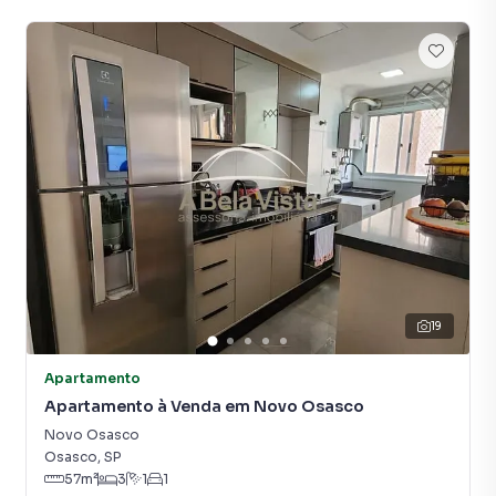
cidades do Brasil, incluindo Osasco.
Na A Bela Vista Imóveis você consegue vender ou alugar
seu imóvel muito mais rápido do que em imobiliárias
tradicionais. Já vendemos e locamos diversos imóveis em
Osasco, especialmente em Novo Osasco. Isso porque
temos uma equipe de marketing digital focada em produzir
campanhas específicas para Osasco, o que aumenta muito
o número de contatos interessados e tendo como
consequência uma maior chance de vender ou alugar seu
imóvel mais rápido. Contamos também com um time de
programadores, corretores treinados e uma central de
atendimento preparada para atender proprietários e
19
inquilinos.
Apartamento
Apartamento à Venda em Novo Osasco
Novo Osasco
Osasco
,
SP
57
m²
3
1
1