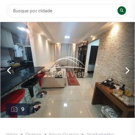
9
Início
Osasco
Novo Osasco
Apartamento