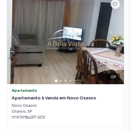
O banheiro conta com box de vidro e acabamentos
modernos, enquanto a vaga de garagem garante mais
comodidade para o dia a dia.
O condomínio oferece uma infraestrutura completa de
lazer e segurança, com portaria 24 horas, piscina,
academia, quadra poliesportiva, churrasqueira e salão de
festas, proporcionando qualidade de vida e momentos de
lazer sem sair de casa.
9
Sua excelente localização permite fácil acesso a
supermercados, escolas, farmácias, comércios,
Apartamento
transporte público e às principais vias da região, tornando
Apartamento à Venda em Novo Osasco
a rotina muito mais prática.
Novo Osasco
Destaques do imóvel:
Osasco
,
SP
57
m²
3
2
1
57 m² de área privativa;