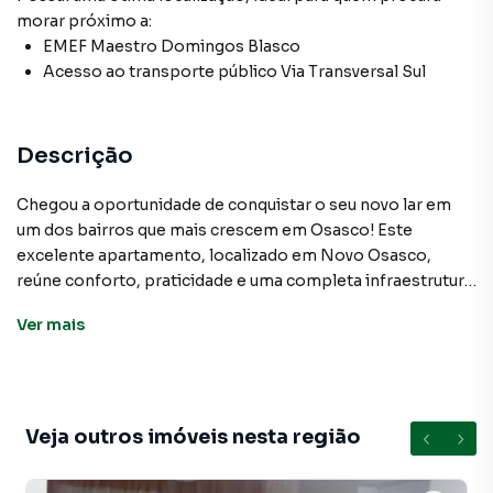
morar próximo a:
EMEF Maestro Domingos Blasco
Acesso ao transporte público Via Transversal Sul
Descrição
Chegou a oportunidade de conquistar o seu novo lar em
um dos bairros que mais crescem em Osasco! Este
excelente apartamento, localizado em Novo Osasco,
reúne conforto, praticidade e uma completa infraestrutura
de lazer para toda a família.
Ver
mais
Com 57 m² de área privativa, o imóvel possui uma planta
inteligente e muito bem distribuída. São 3 dormitórios,
sala ampla integrada à sacada, proporcionando um
ambiente agradável e bem iluminado, além de uma cozinha
Veja outros imóveis nesta região
planejada, desenvolvida para oferecer praticidade e
excelente aproveitamento dos espaços.