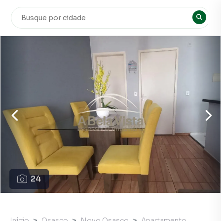
24
Início
Osasco
Novo Osasco
Apartamento