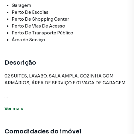
Garagem
Perto De Escolas
Perto De Shopping Center
Perto De Vias De Acesso
Perto De Transporte Público
Área de Serviço
Descrição
02 SUITES, LAVABO, SALA AMPLA, COZINHA COM
ARMÁRIOS, ÁREA DE SERVIÇO E 01 VAGA DE GARAGEM.
Apartamento para Venda em região valorizada do bairro
Ver
mais
CENTRO, em Osasco. Não encontrou o que procurava ou
deseja mais informações sobre Apartamento em Osasco?
Entre em contato com nossa equipe pelo telefone (11)
Comodidades do imóvel
3681-9000.