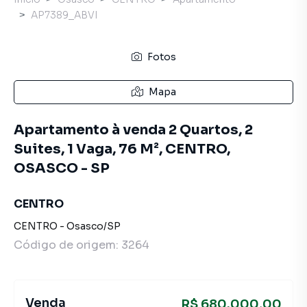
AP7389_ABVI
Fotos
Mapa
Apartamento à venda 2 Quartos, 2
Suites, 1 Vaga, 76 M², CENTRO,
OSASCO - SP
CENTRO
CENTRO
-
Osasco
/
SP
Código de origem:
3264
Venda
R$ 680.000,00