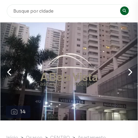
14
Início
Osasco
CENTRO
Apartamento