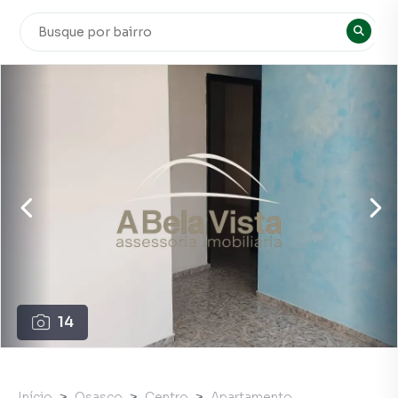
14
Início
Osasco
Centro
Apartamento