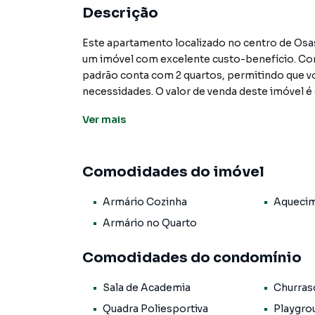
Descrição
Este apartamento localizado no centro de Os
um imóvel com excelente custo-benefício. Com
padrão conta com 2 quartos, permitindo que 
necessidades. O valor de venda deste imóvel é
localização privilegiada no centro da cidade.
Ver
mais
O apartamento conta com aquecimento elétrico
Além disso, o condomínio oferece diversas c
Comodidades do imóvel
churrasqueira, piscina, salão de festas e sala
atividades de lazer e bem-estar sem sair do pr
Armário Cozinha
Aquecim
A localização do imóvel é outro ponto forte, p
Armário no Quarto
serviços, transporte público e outras facilidad
apartamento uma opção atraente para quem p
Comodidades do condomínio
novo lar.
Sala de Academia
Churras
Não perca a chance de conhecer este apartame
Quadra Poliesportiva
Playgro