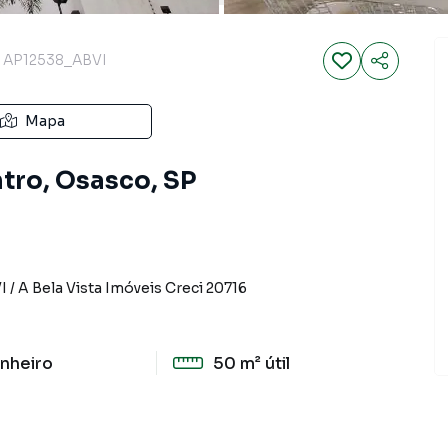
AP12538_ABVI
Mapa
tro, Osasco, SP
I
/
A Bela Vista Imóveis
Creci
20716
nheiro
50 m²
útil