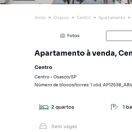
Início
Osasco
Centro
Apartamento
Fotos
Apartamento à venda, Cen
Centro
Centro
-
Osasco
/
SP
Número de blocos/torres:
1
cód.
AP12538_ABV
2
quartos
1
ba
Sem
vagas