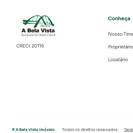
Conheça
Nosso Tim
CRECI:
20716
Proprietári
Locatário
©
A Bela Vista Imóveis
.
Todos os direitos reservados.
·
Term