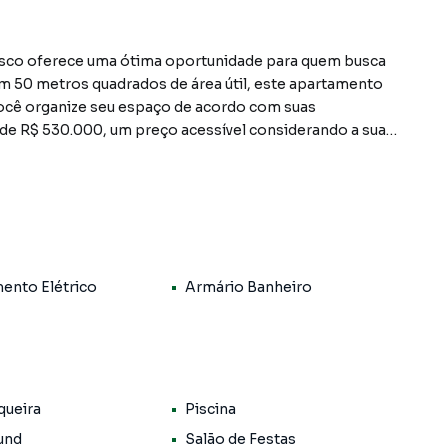
asco oferece uma ótima oportunidade para quem busca
 50 metros quadrados de área útil, este apartamento
você organize seu espaço de acordo com suas
 de R$ 530.000, um preço acessível considerando a sua
, proporcionando conforto e praticidade no dia a dia.
omodidades, como playground, quadra poliesportiva,
 de academia, garantindo que você tenha acesso a
édio.
ento Elétrico
Armário Banheiro
ois o centro de Osasco oferece fácil acesso a comércio,
es essenciais do dia a dia. Essa conveniência torna este
rocura uma ótima oportunidade de investimento ou um
queira
Piscina
nto e descobrir todas as vantagens que ele pode
und
Salão de Festas