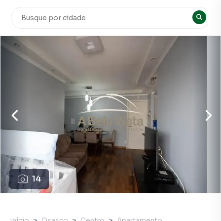
14
Início
Osasco
Centro
Apartamento