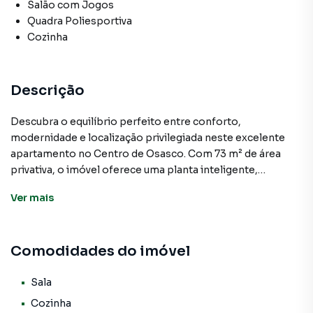
Salão com Jogos
Quadra Poliesportiva
Cozinha
Descrição
Descubra o equilíbrio perfeito entre conforto,
modernidade e localização privilegiada neste excelente
apartamento no Centro de Osasco. Com 73 m² de área
privativa, o imóvel oferece uma planta inteligente,
acabamentos de qualidade e uma infraestrutura completa
Ver
mais
para proporcionar mais qualidade de vida à sua família.
O apartamento conta com 3 dormitórios, sendo 1 suíte,
Comodidades do imóvel
todos com piso laminado, garantindo aconchego e
sofisticação. A sala de estar é ampla e bem iluminada,
integrada à varanda gourmet, criando um ambiente
Sala
perfeito para receber amigos e desfrutar de momentos
Cozinha