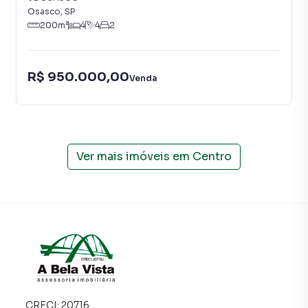
Osasco
,
SP
200
m²
4
4
2
R$ 950.000,00
Venda
Ver mais imóveis em
Centro
CRECI:
20716