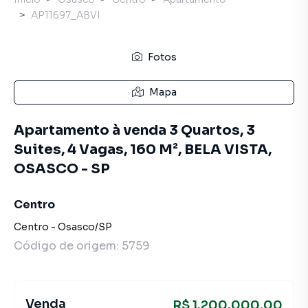
AP11697_ABVI
Fotos
Mapa
Apartamento à venda 3 Quartos, 3
Suites, 4 Vagas, 160 M², BELA VISTA,
OSASCO - SP
Centro
Centro
-
Osasco
/
SP
Código de origem:
5759
Venda
R$ 1.200.000,00