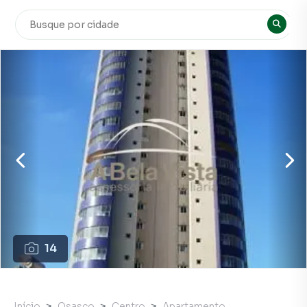
14
Início
Osasco
Centro
Apartamento