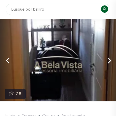
25
Início
Osasco
Centro
Apartamento