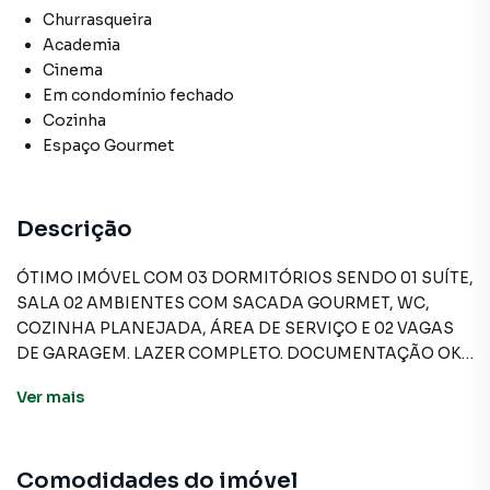
Churrasqueira
Academia
Cinema
Em condomínio fechado
Cozinha
Espaço Gourmet
Descrição
ÓTIMO IMÓVEL COM 03 DORMITÓRIOS SENDO 01 SUÍTE,
SALA 02 AMBIENTES COM SACADA GOURMET, WC,
COZINHA PLANEJADA, ÁREA DE SERVIÇO E 02 VAGAS
DE GARAGEM. LAZER COMPLETO. DOCUMENTAÇÃO OK.
Ver
mais
Apartamento para Venda em região valorizada do bairro
Centro, em Osasco. Não encontrou o que procurava ou
Comodidades do imóvel
deseja mais informações sobre Apartamento em Osasco?