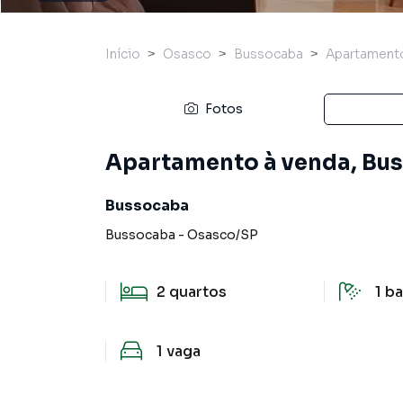
Início
Osasco
Bussocaba
Apartament
Fotos
Apartamento à venda, Bus
Bussocaba
Bussocaba
-
Osasco
/
SP
2
quartos
1
ba
1
vaga