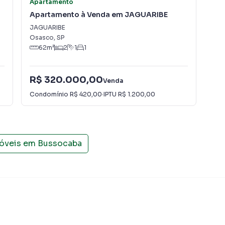
Apartamento
Apa
Apartamento à Venda em JAGUARIBE
Ap
JAGUARIBE
Cit
Osasco
,
SP
Osa
62
m²
2
1
1
R$ 320.000,00
R$
Venda
Condomínio
R$ 420,00
·
IPTU
R$ 1.200,00
Con
móveis em
Bussocaba