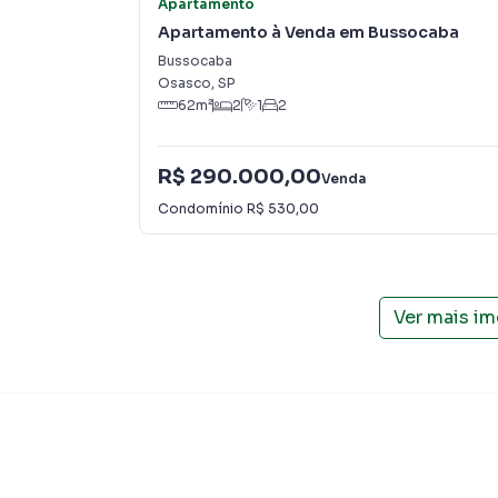
Apartamento
Apartamento à Venda em Bussocaba
Bussocaba
Osasco
,
SP
62
m²
2
1
2
R$ 290.000,00
Venda
Condomínio
R$ 530,00
Ver mais i