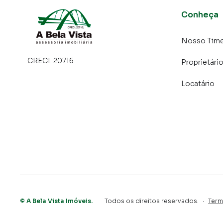
Conheça
Nosso Tim
CRECI:
20716
Proprietári
Locatário
©
A Bela Vista Imóveis
.
Todos os direitos reservados.
·
Term