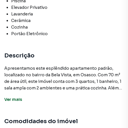
Piscina
Elevador Privativo
Lavanderia
Cerâmica
Cozinha
Portão Eletrônico
Descrição
Apresentamos este esplêndido apartamento padrão,
localizado no bairro da Bela Vista, em Osasco. Com 70 m²
de área útil, este imóvel conta com 3 quartos, 1 banheiro, 1
sala ampla com 2 ambientes e uma prática cozinha. Além
disso, o apartamento possui uma área de serviços e 1 vaga
Ver
mais
de garagem livre e coberta.
O apartamento está em ótimo estado de conservação e
Comodidades do imóvel
possui diversas comodidades, como elevador privativo,
piso cerâmico, aquecimento elétrico e lavanderia. O