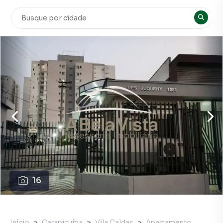
16
Início
Carapicuíba
Vila Caldas
Apartamento