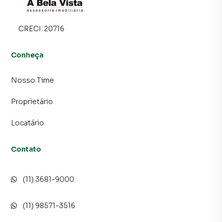
programadores, corretores treinados e uma central de
atendimento preparada para atender proprietários e
CRECI:
20716
inquilinos.
Conheça
Nosso Time
Proprietário
Locatário
Contato
(11) 3681-9000
(11) 98571-3516