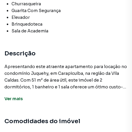
Churrasqueira
Guarita Com Segurança
Elevador
Brinquedoteca
Sala de Academia
Descrição
Apresentando este atraente apartamento para locação no
condomínio Juquehy, em Carapicuíba, na região da Vila
Caldas. Com 51 m² de área útil, este imóvel de 2
dormitórios, 1 banheiro e 1 sala oferece um ótimo custo-
benefício para quem busca uma moradia confortável e
Ver
mais
conveniente.
O apartamento conta com uma cozinha equipada, além de
Comodidades do imóvel
armários no banheiro e na cozinha, proporcionando
praticidade e funcionalidade no dia a dia. A unidade está