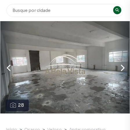
28
Início
Osasco
Veloso
Andar corporativo