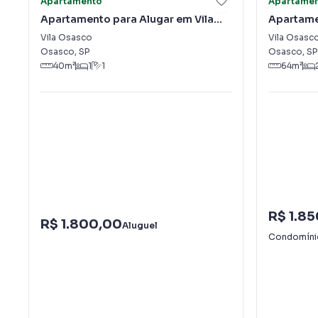
Apartamento
Apartame
Apartamento para Alugar em Vila
Apartame
Osasco
Osasco
Vila Osasco
Vila Osasc
Osasco
,
SP
Osasco
,
SP
40
m²
1
1
64
m²
R$ 1.8
R$ 1.800,00
Aluguel
Condomín