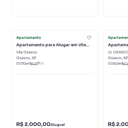
7
Apartamento
Apartame
Apartamento para Alugar em Vila
Apartame
Osasco
OSASCO
Vila Osasco
VL OSASC
Osasco
,
SP
Osasco
,
SP
70
m²
2
1
50
m²
R$ 2.000,00
R$ 2.0
Aluguel