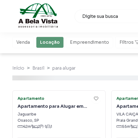
Venda
Locação
Empreendimento
Filtros
Início
Brasil
para alugar
19
Apartamento
Apartame
Apartamento para Alugar em
Apartame
Jaguaribe
CAIÇARA
Jaguaribe
VILA CAIÇ
Osasco
,
SP
Praia Gran
42
m²
2
1
1
55
m²