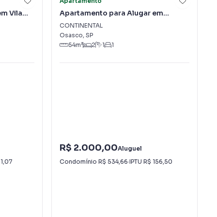
Apartamento
m Vila
Apartamento para Alugar em
CONTINENTAL
CONTINENTAL
Osasco
,
SP
54
m²
2
1
1
R$ 2.000,00
Aluguel
91,07
Condomínio
R$ 534,66
·
IPTU
R$ 156,50