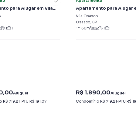
nto
Apartamento
nto para Alugar em Vila
Apartamento para Alugar e
Osasco
o
Vila Osasco
Osasco
,
SP
2
1
1
60
m²
2
1
1
50,00
R$ 1.890,00
Aluguel
Aluguel
io
R$ 719,21
·
IPTU
R$ 191,07
Condomínio
R$ 719,21
·
IPTU
R$ 1