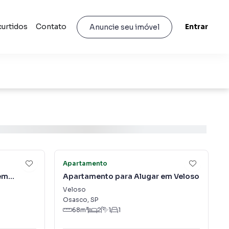
curtidos
Contato
Entrar
Anuncie seu imóvel
13
18
Apartamento
em
Apartamento para Alugar em Veloso
Veloso
Osasco
,
SP
68
m²
2
1
1