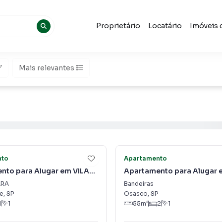
Proprietário
Locatário
Imóveis 
Mais relevantes
5
nto
Apartamento
nto para Alugar em VILA
Apartamento para Alugar 
Bandeiras
ARA
Bandeiras
de
,
SP
Osasco
,
SP
1
1
55
m²
2
1