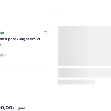
17
nto
nto para Alugar em VL
O
2
1
00,00
Aluguel