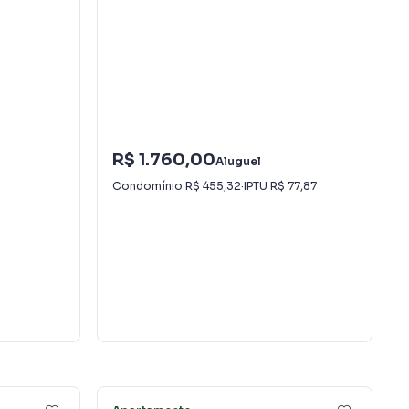
R$ 1.760,00
Aluguel
Condomínio
R$ 455,32
·
IPTU
R$ 77,87
13
16