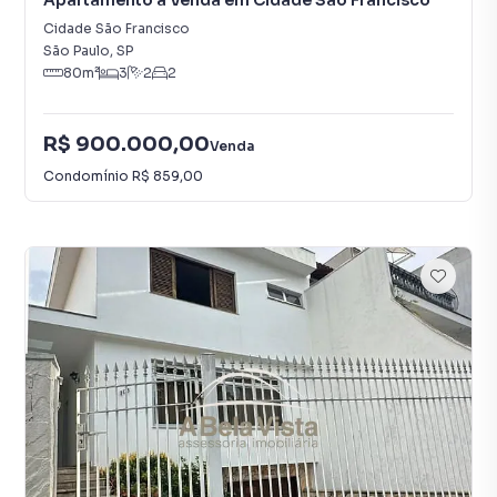
Apartamento à Venda em Cidade São Francisco
Cidade São Francisco
São Paulo
,
SP
80
m²
3
2
2
R$ 900.000,00
Venda
Condomínio
R$ 859,00