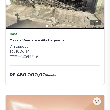
51
Casa
Casa à Venda em Vila Lageado
Vila Lageado
São Paulo
,
SP
121
m²
2
1
2
R$ 450.000,00
Venda