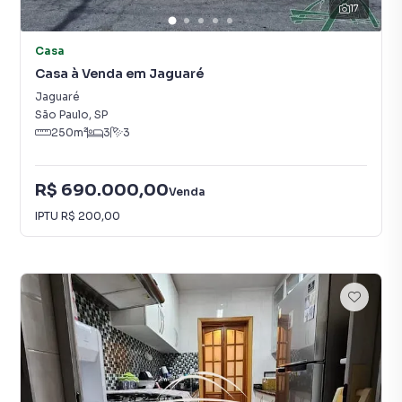
17
Casa
Casa à Venda em Jaguaré
Jaguaré
São Paulo
,
SP
250
m²
3
3
R$ 690.000,00
Venda
IPTU
R$ 200,00