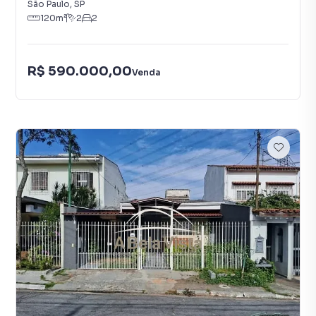
São Paulo
,
SP
120
m²
2
2
R$ 590.000,00
Venda