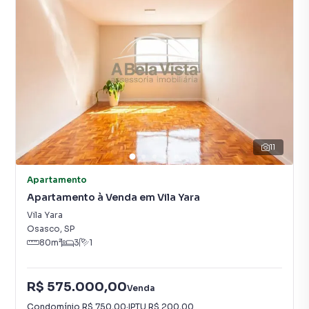
11
Apartamento
Apartamento à Venda em Vila Yara
Vila Yara
Osasco
,
SP
80
m²
3
1
R$ 575.000,00
Venda
Condomínio
R$ 750,00
·
IPTU
R$ 200,00