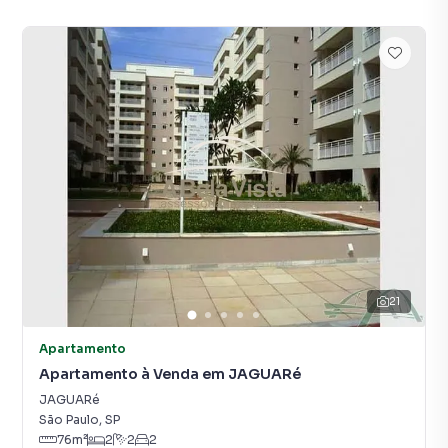
21
Apartamento
Apartamento à Venda em JAGUARé
JAGUARé
São Paulo
,
SP
76
m²
2
2
2