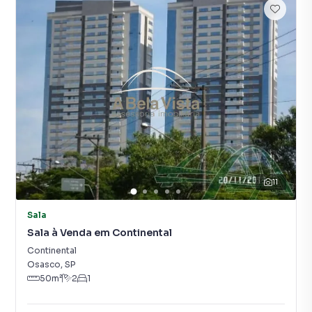
11
Sala
Sala à Venda em Continental
Continental
Osasco
,
SP
50
m²
2
1