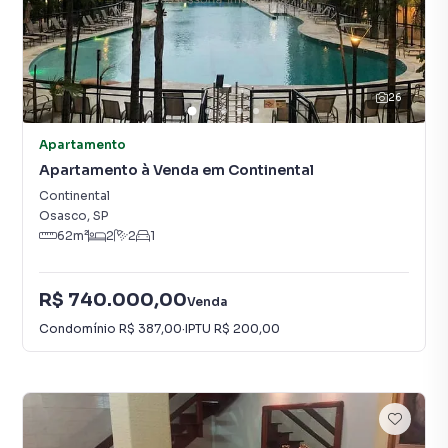
26
Apartamento
Apartamento à Venda em Continental
Continental
Osasco
,
SP
62
m²
2
2
1
R$ 740.000,00
Venda
Condomínio
R$ 387,00
·
IPTU
R$ 200,00