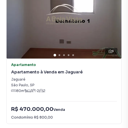
9
Apartamento
Apartamento à Venda em Jaguaré
Jaguaré
São Paulo
,
SP
80
m²
3
2
2
R$ 470.000,00
Venda
Condomínio
R$ 800,00