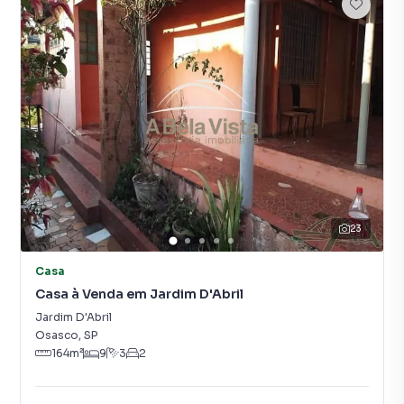
23
Casa
Casa à Venda em Jardim D'Abril
Jardim D'Abril
Osasco
,
SP
164
m²
9
3
2