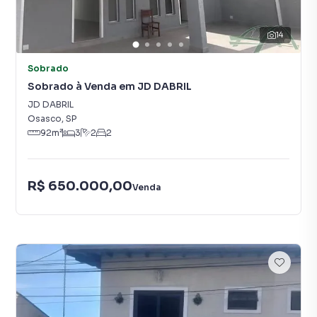
14
Sobrado
Sobrado à Venda em JD DABRIL
JD DABRIL
Osasco
,
SP
92
m²
3
2
2
R$ 650.000,00
Venda