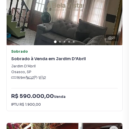
21
Sobrado
Sobrado à Venda em Jardim D'Abril
Jardim D'Abril
Osasco
,
SP
169
m²
2
1
2
R$ 590.000,00
Venda
IPTU
R$ 1.900,00