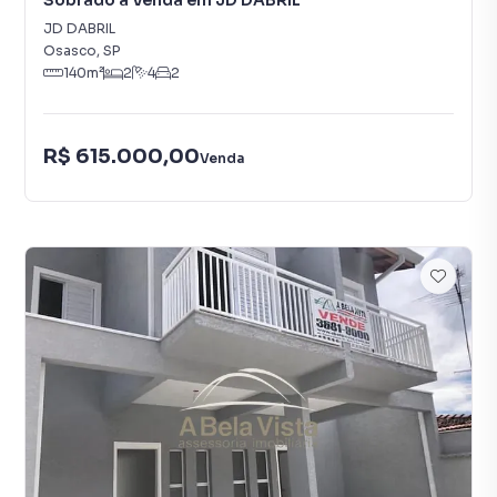
Sobrado à Venda em JD DABRIL
JD DABRIL
Osasco
,
SP
140
m²
2
4
2
R$ 615.000,00
Venda