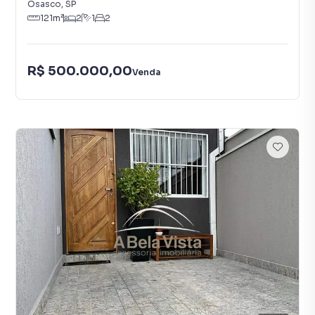
Osasco
,
SP
121
m²
2
1
2
R$ 500.000,00
Venda