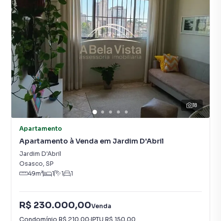
18
Apartamento
Apartamento à Venda em Jardim D'Abril
Jardim D'Abril
Osasco
,
SP
49
m²
1
1
1
R$ 230.000,00
Venda
Condomínio
R$ 210,00
·
IPTU
R$ 150,00